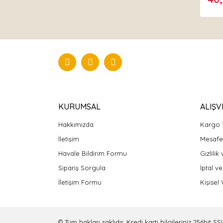
KURUMSAL
ALIŞV
Hakkımızda
Kargo 
İletişim
Mesafel
Havale Bildirim Formu
Gizlilik
Sipariş Sorgula
İptal ve
İletişim Formu
Kişisel 
© Tüm hakları saklıdır. Kredi kartı bilgileriniz 256bit SS