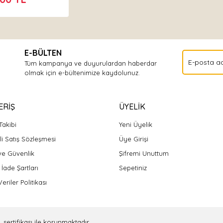
E-BÜLTEN
Tüm kampanya ve duyurulardan haberdar
olmak için e-bültenimize kaydolunuz.
ERİŞ
ÜYELİK
Takibi
Yeni Üyelik
i Satış Sözleşmesi
Üye Girişi
 ve Güvenlik
Şifremi Unuttum
 İade Şartları
Sepetiniz
Veriler Politikası
L sertifikası ile korunmaktadır.