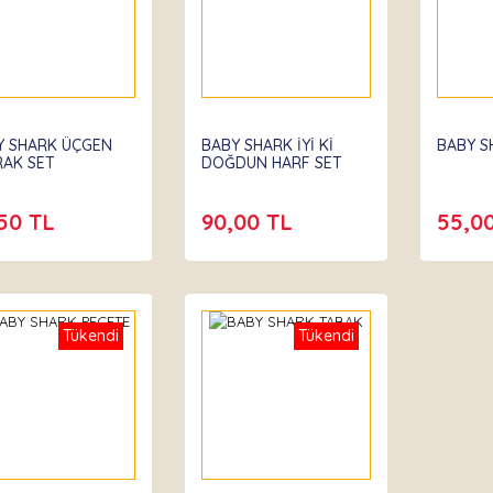
ibeta
Partibeta
Partibe
Y SHARK ÜÇGEN
BABY SHARK İYİ Kİ
BABY S
RAK SET
DOĞDUN HARF SET
50 TL
90,00 TL
55,0
Tükendi
Tükendi