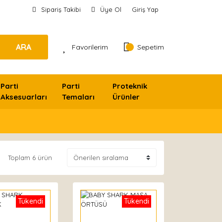
Sipariş Takibi
Üye Ol
Giriş Yap
ARA
Favorilerim
Sepetim
Parti
Parti
Proteknik
Aksesuarları
Temaları
Ürünler
Toplam 6 ürün
Tükendi
Tükendi