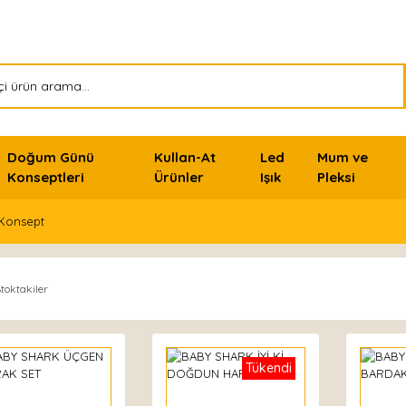
Doğum Günü
Kullan-At
Led
Mum ve
Konseptleri
Ürünler
Işık
Pleksi
Konsept
toktakiler
Tükendi