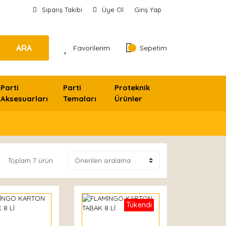
Sipariş Takibi
Üye Ol
Giriş Yap
ARA
Favorilerim
Sepetim
Parti
Parti
Proteknik
Aksesuarları
Temaları
Ürünler
Toplam 7 ürün
Tükendi