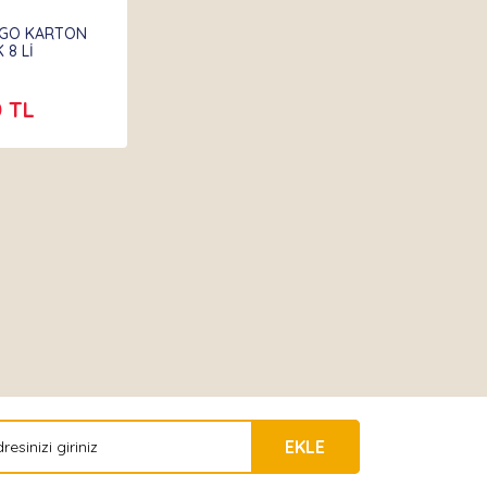
NGO KARTON
 8 Lİ
0 TL
EKLE