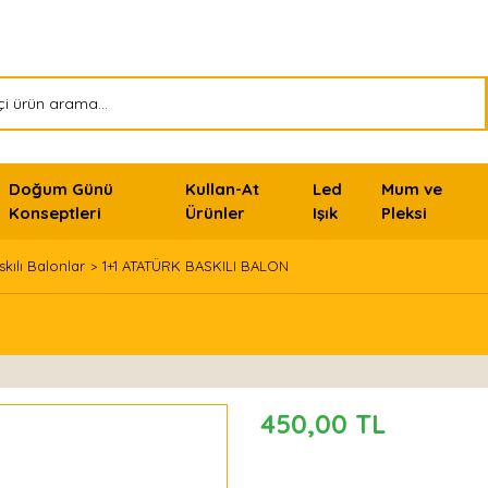
Doğum Günü
Kullan-At
Led
Mum ve
Konseptleri
Ürünler
Işık
Pleksi
kılı Balonlar
1+1 ATATÜRK BASKILI BALON
450,00 TL