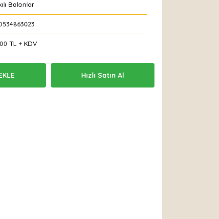
ılı Balonlar
0534863023
,00 TL + KDV
EKLE
Hızlı Satın Al
 Et
Yorum Yaz