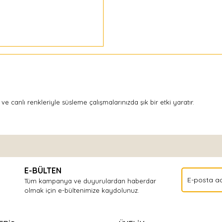
 canlı renkleriyle süsleme çalışmalarınızda şık bir etki yaratır.
Bu ürüne ilk yorumu siz yapın!
E-BÜLTEN
Yorum Yaz
Tüm kampanya ve duyurulardan haberdar
olmak için e-bültenimize kaydolunuz.