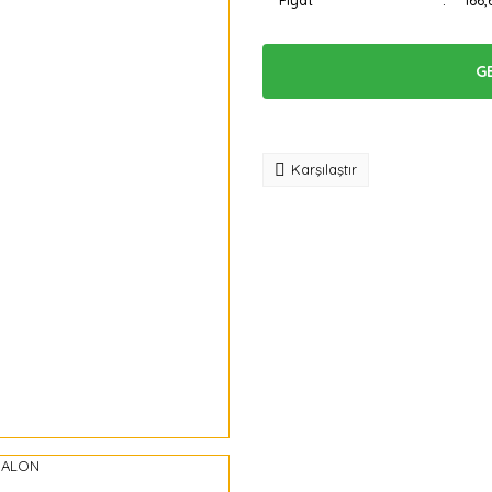
Fiyat
166,
G
Tavsiye
Karşılaştır