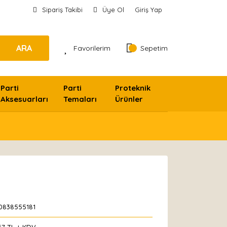
Sipariş Takibi
Üye Ol
Giriş Yap
ARA
Favorilerim
Sepetim
Parti
Parti
Proteknik
Aksesuarları
Temaları
Ürünler
0838555181