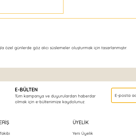
la özel günlerde göz alıcı süslemeler oluşturmak için tasarlanmıştır.
Bu ürüne ilk yorumu siz yapın!
E-BÜLTEN
Yorum Yaz
Tüm kampanya ve duyurulardan haberdar
olmak için e-bültenimize kaydolunuz.
ERİŞ
ÜYELİK
Takibi
Yeni Üyelik