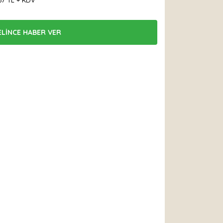
67 TL + KDV
ELİNCE HABER VER
 Et
Yorum Yaz