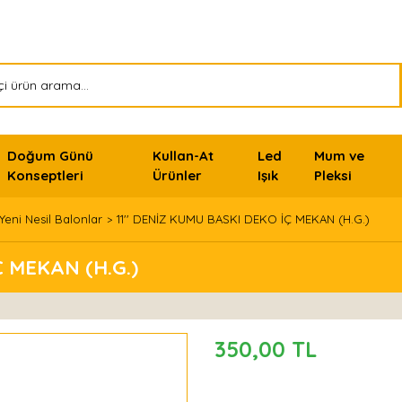
Doğum Günü
Kullan-At
Led
Mum ve
Konseptleri
Ürünler
Işık
Pleksi
 Yeni Nesil Balonlar
11'' DENİZ KUMU BASKI DEKO İÇ MEKAN (H.G.)
Ç MEKAN (H.G.)
350,00 TL