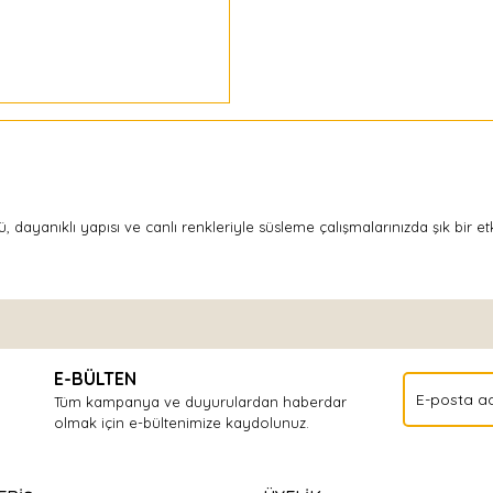
yanıklı yapısı ve canlı renkleriyle süsleme çalışmalarınızda şık bir etki
Bu ürüne ilk yorumu siz yapın!
E-BÜLTEN
Yorum Yaz
Tüm kampanya ve duyurulardan haberdar
olmak için e-bültenimize kaydolunuz.