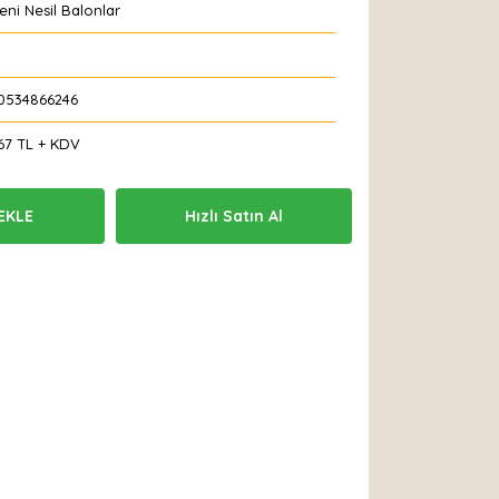
Yeni Nesil Balonlar
0534866246
67 TL + KDV
EKLE
Hızlı Satın Al
 Et
Yorum Yaz