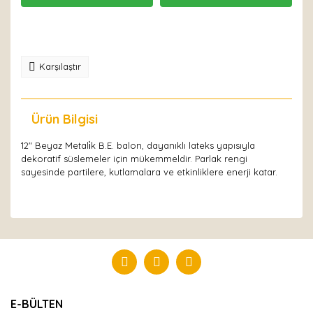
Karşılaştır
Ürün Bilgisi
Yorumlar
12" Beyaz Metali̇k B.E. balon, dayanıklı lateks yapısıyla
dekoratif süslemeler için mükemmeldir. Parlak rengi
sayesinde partilere, kutlamalara ve etkinliklere enerji katar.
Bu ürüne ilk yorumu siz yapın!
Yorum Yaz
E-BÜLTEN