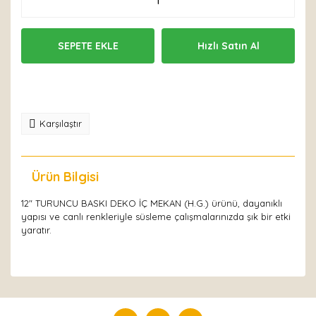
SEPETE EKLE
Hızlı Satın Al
Karşılaştır
Ürün Bilgisi
Yorumlar
12" TURUNCU BASKI DEKO İÇ MEKAN (H.G.) ürünü, dayanıklı
yapısı ve canlı renkleriyle süsleme çalışmalarınızda şık bir etki
yaratır.
Bu ürüne ilk yorumu siz yapın!