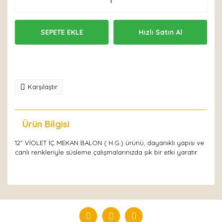
SEPETE EKLE
Hızlı Satın Al
Karşılaştır
Ürün Bilgisi
Yorumlar
12" VİOLET İÇ MEKAN BALON ( H.G.) ürünü, dayanıklı yapısı ve
canlı renkleriyle süsleme çalışmalarınızda şık bir etki yaratır.
Bu ürüne ilk yorumu siz yapın!