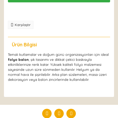
Karşılaştır
Ürün Bilgisi
Yorumlar
Temalı kutlamalar ve doğum günü organizasyonları için ideal
folyo balon
, şık tasarımı ve dikkat çekici baskısıyla
etkinliklerinize renk katar. Yüksek kaliteli folyo malzemesi
sayesinde uzun süre sönmeden kullanılır. Helyum ya da
normal hava ile şişirilebilir. Arka plan süslemeleri, masa üzeri
dekorasyon veya balon zincirlerinde kullanılabilir.
Bu ürüne ilk yorumu siz yapın!