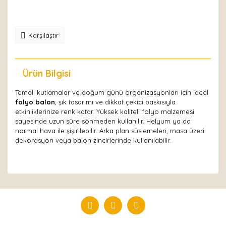
Karşılaştır
Ürün Bilgisi
Yorumlar
Temalı kutlamalar ve doğum günü organizasyonları için ideal
folyo balon
, şık tasarımı ve dikkat çekici baskısıyla
etkinliklerinize renk katar. Yüksek kaliteli folyo malzemesi
sayesinde uzun süre sönmeden kullanılır. Helyum ya da
normal hava ile şişirilebilir. Arka plan süslemeleri, masa üzeri
dekorasyon veya balon zincirlerinde kullanılabilir.
Bu ürüne ilk yorumu siz yapın!
Yorum Yaz