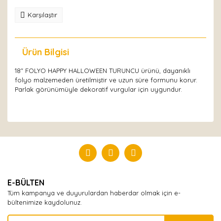
Karşılaştır
Ürün Bilgisi
Yorumlar
18" FOLYO HAPPY HALLOWEEN TURUNCU ürünü, dayanıklı
folyo malzemeden üretilmiştir ve uzun süre formunu korur.
Parlak görünümüyle dekoratif vurgular için uygundur.
Bu ürüne ilk yorumu siz yapın!
Yorum Yaz
E-BÜLTEN
Tüm kampanya ve duyurulardan haberdar olmak için e-
bültenimize kaydolunuz.