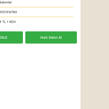
Balonlar
3557012780
3 TL + KDV
EKLE
Hızlı Satın Al
 Et
Yorum Yaz