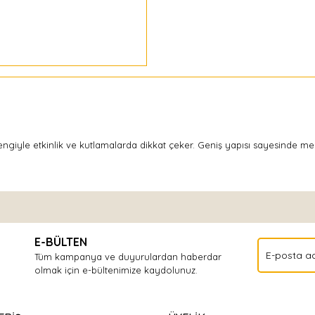
engiyle etkinlik ve kutlamalarda dikkat çeker. Geniş yapısı sayesinde me
Bu ürüne ilk yorumu siz yapın!
E-BÜLTEN
Yorum Yaz
Tüm kampanya ve duyurulardan haberdar
olmak için e-bültenimize kaydolunuz.