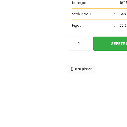
Kategori
18" 
Stok Kodu
869
Fiyat
33,3
SEPETE 
Tavsiye
Karşılaştır