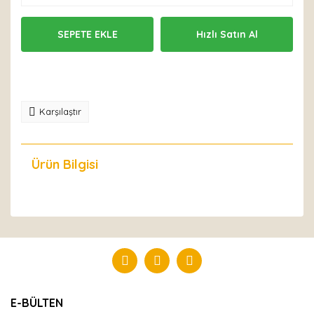
SEPETE EKLE
Hızlı Satın Al
Karşılaştır
Ürün Bilgisi
Yorumlar
Bu ürüne ilk yorumu siz yapın!
Yorum Yaz
E-BÜLTEN