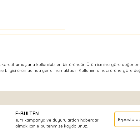
dekoratif amaçlarla kullanılabilen bir üründür. Ürün ismine göre değerle
me bilgisi ürün adında yer almamaktadır. Kullanım amacı ürüne göre deği
Bu ürüne ilk yorumu siz yapın!
E-BÜLTEN
Yorum Yaz
Tüm kampanya ve duyurulardan haberdar
olmak için e-bültenimize kaydolunuz.