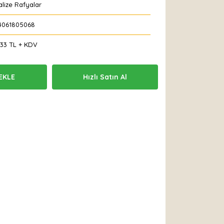
lize Rafyalar
4061805068
,33 TL + KDV
EKLE
Hızlı Satın Al
 Et
Yorum Yaz