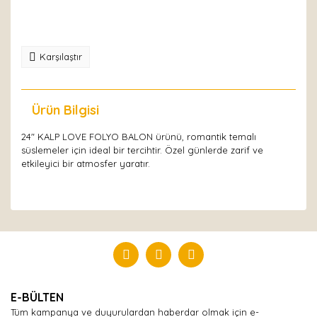
Karşılaştır
Ürün Bilgisi
Yorumlar
24" KALP LOVE FOLYO BALON ürünü, romantik temalı
süslemeler için ideal bir tercihtir. Özel günlerde zarif ve
etkileyici bir atmosfer yaratır.
Bu ürüne ilk yorumu siz yapın!
Yorum Yaz
E-BÜLTEN
Tüm kampanya ve duyurulardan haberdar olmak için e-