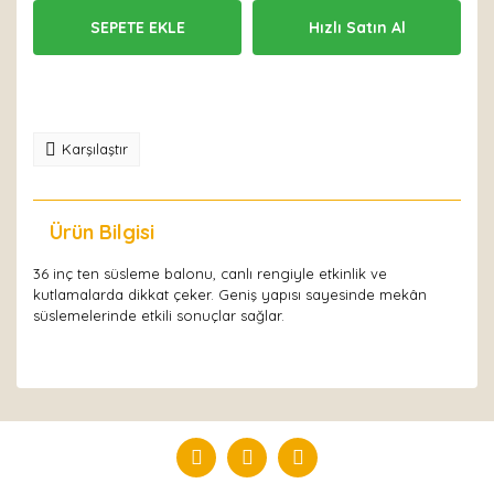
SEPETE EKLE
Hızlı Satın Al
Karşılaştır
Ürün Bilgisi
Yorumlar
36 inç ten süsleme balonu, canlı rengiyle etkinlik ve
kutlamalarda dikkat çeker. Geniş yapısı sayesinde mekân
süslemelerinde etkili sonuçlar sağlar.
Bu ürüne ilk yorumu siz yapın!
Yorum Yaz