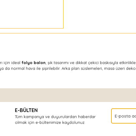
 için ideal
folyo balon
, şık tasarımı ve dikkat çekici baskısıyla etkinlik
da normal hava ile şişirilebilir. Arka plan süslemeleri, masa üzeri dekor
Bu ürüne ilk yorumu siz yapın!
E-BÜLTEN
Yorum Yaz
Tüm kampanya ve duyurulardan haberdar
olmak için e-bültenimize kaydolunuz.