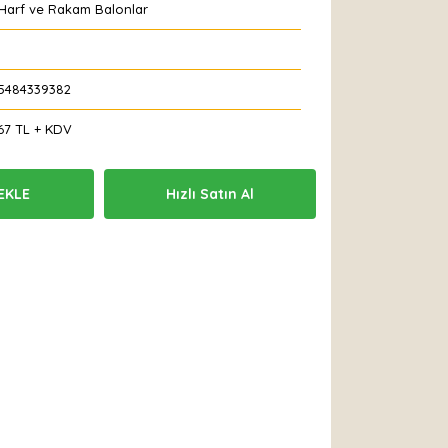
 Harf ve Rakam Balonlar
5484339382
67 TL + KDV
EKLE
Hızlı Satın Al
 Et
Yorum Yaz