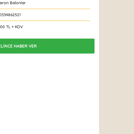
aron Balonlar
0534862521
,00 TL + KDV
ELİNCE HABER VER
 Et
Yorum Yaz