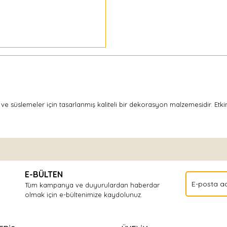
slemeler için tasarlanmış kaliteli bir dekorasyon malzemesidir. Etkinlik
Bu ürüne ilk yorumu siz yapın!
E-BÜLTEN
Yorum Yaz
Tüm kampanya ve duyurulardan haberdar
olmak için e-bültenimize kaydolunuz.