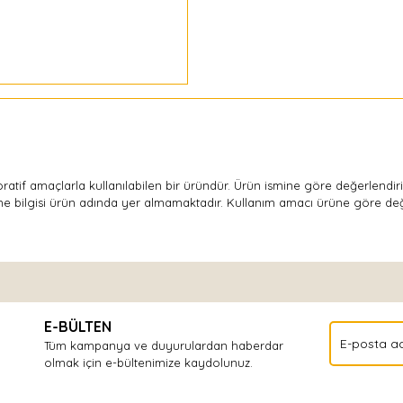
oratif amaçlarla kullanılabilen bir üründür. Ürün ismine göre değerlendi
me bilgisi ürün adında yer almamaktadır. Kullanım amacı ürüne göre deği
Bu ürüne ilk yorumu siz yapın!
E-BÜLTEN
Yorum Yaz
Tüm kampanya ve duyurulardan haberdar
olmak için e-bültenimize kaydolunuz.