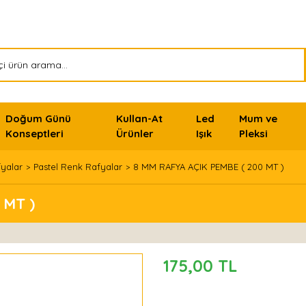
Doğum Günü
Kullan-At
Led
Mum ve
Konseptleri
Ürünler
Işık
Pleksi
fyalar
Pastel Renk Rafyalar
8 MM RAFYA AÇIK PEMBE ( 200 MT )
 MT )
175,00 TL