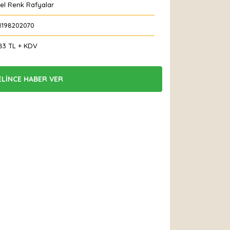
el Renk Rafyalar
1198202070
83 TL + KDV
ELİNCE HABER VER
 Et
Yorum Yaz