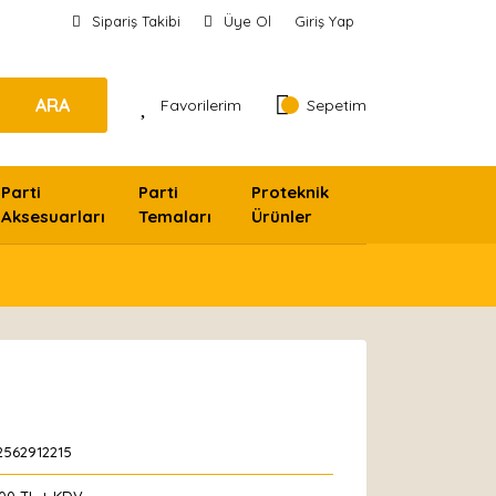
Sipariş Takibi
Üye Ol
Giriş Yap
ARA
Favorilerim
Sepetim
Parti
Parti
Proteknik
Aksesuarları
Temaları
Ürünler
2562912215