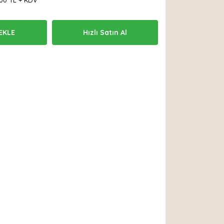
,00 TL + KDV
EKLE
Hızlı Satın Al
 Et
Yorum Yaz