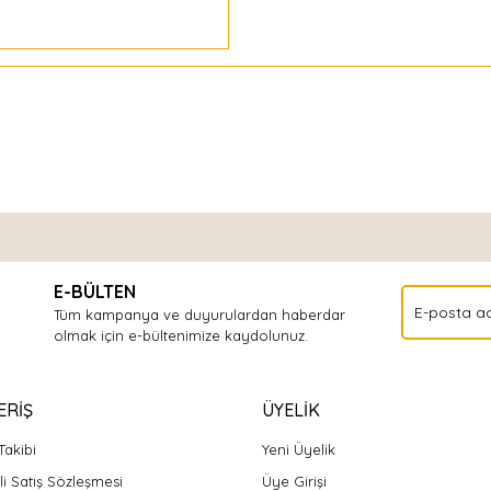
Bu ürüne ilk yorumu siz yapın!
E-BÜLTEN
Yorum Yaz
Tüm kampanya ve duyurulardan haberdar
olmak için e-bültenimize kaydolunuz.
ERİŞ
ÜYELİK
Takibi
Yeni Üyelik
i Satış Sözleşmesi
Üye Girişi