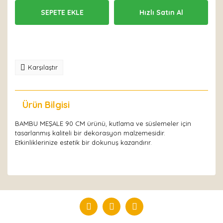
SEPETE EKLE
Hızlı Satın Al
Karşılaştır
Ürün Bilgisi
Yorumlar
BAMBU MEŞALE 90 CM ürünü, kutlama ve süslemeler için
tasarlanmış kaliteli bir dekorasyon malzemesidir.
Etkinliklerinize estetik bir dokunuş kazandırır.
Bu ürüne ilk yorumu siz yapın!
Yorum Yaz