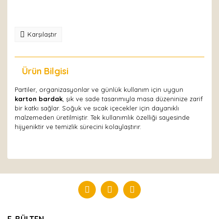
Karşılaştır
Ürün Bilgisi
Yorumlar
Partiler, organizasyonlar ve günlük kullanım için uygun
karton bardak
, şık ve sade tasarımıyla masa düzeninize zarif
bir katkı sağlar. Soğuk ve sıcak içecekler için dayanıklı
malzemeden üretilmiştir. Tek kullanımlık özelliği sayesinde
hijyeniktir ve temizlik sürecini kolaylaştırır.
Bu ürüne ilk yorumu siz yapın!
Yorum Yaz