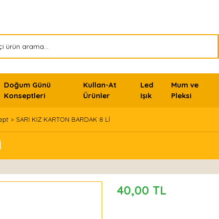
Doğum Günü
Kullan-At
Led
Mum ve
Konseptleri
Ürünler
Işık
Pleksi
ept
SARI KIZ KARTON BARDAK 8 Lİ
İ
40,00 TL