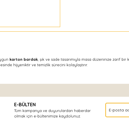
 uygun
karton bardak
, şık ve sade tasarımıyla masa düzeninize zarif bir k
sinde hijyeniktir ve temizlik sürecini kolaylaştırır.
Bu ürüne ilk yorumu siz yapın!
E-BÜLTEN
Yorum Yaz
Tüm kampanya ve duyurulardan haberdar
olmak için e-bültenimize kaydolunuz.