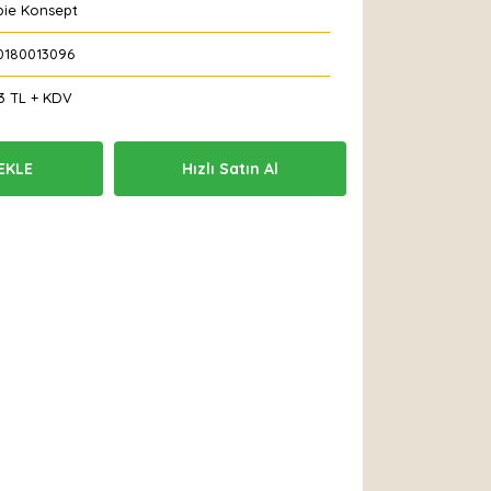
bie Konsept
0180013096
3 TL + KDV
EKLE
Hızlı Satın Al
 Et
Yorum Yaz