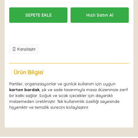
SEPETE EKLE
Hızlı Satın Al
Karşılaştır
Ürün Bilgisi
Yorumlar
Partiler, organizasyonlar ve günlük kullanım için uygun
karton bardak
, şık ve sade tasarımıyla masa düzeninize zarif
bir katkı sağlar. Soğuk ve sıcak içecekler için dayanıklı
malzemeden üretilmiştir. Tek kullanımlık özelliği sayesinde
hijyeniktir ve temizlik sürecini kolaylaştırır.
Bu ürüne ilk yorumu siz yapın!