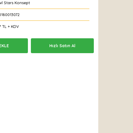
wl Stars Konsept
0180013072
7 TL + KDV
EKLE
Hızlı Satın Al
 Et
Yorum Yaz