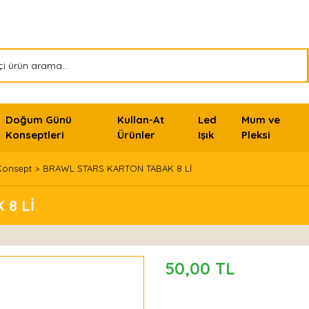
Doğum Günü
Kullan-At
Led
Mum ve
Konseptleri
Ürünler
Işık
Pleksi
Konsept
BRAWL STARS KARTON TABAK 8 Lİ
8 Lİ
50,00 TL