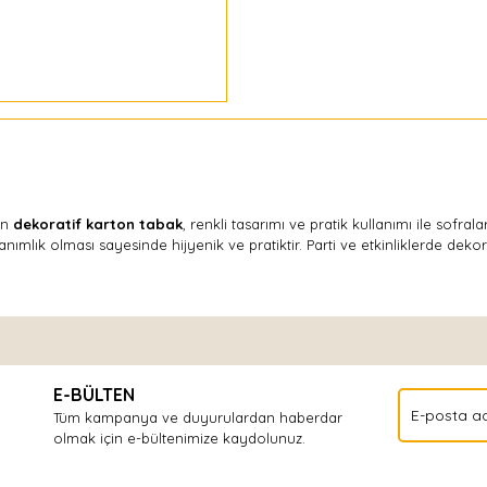
un
dekoratif karton tabak
, renkli tasarımı ve pratik kullanımı ile sofra
lanımlık olması sayesinde hijyenik ve pratiktir. Parti ve etkinliklerde dekor
Bu ürüne ilk yorumu siz yapın!
E-BÜLTEN
Yorum Yaz
Tüm kampanya ve duyurulardan haberdar
olmak için e-bültenimize kaydolunuz.