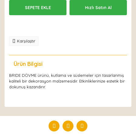
SEPETE EKLE
Hızlı Satın Al
Karşılaştır
Ürün Bilgisi
Yorumlar
BRIDE DÖVME ürünü, kutlama ve süslemeler için tasarlanmış
kaliteli bir dekorasyon malzemesidir. Etkinliklerinize estetik bir
dokunuş kazandırır.
Bu ürüne ilk yorumu siz yapın!
Yorum Yaz