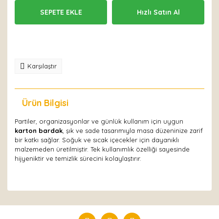
SEPETE EKLE
Hızlı Satın Al
Karşılaştır
Ürün Bilgisi
Yorumlar
Partiler, organizasyonlar ve günlük kullanım için uygun
karton bardak
, şık ve sade tasarımıyla masa düzeninize zarif
bir katkı sağlar. Soğuk ve sıcak içecekler için dayanıklı
malzemeden üretilmiştir. Tek kullanımlık özelliği sayesinde
hijyeniktir ve temizlik sürecini kolaylaştırır.
Bu ürüne ilk yorumu siz yapın!