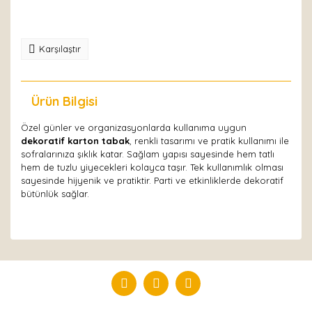
Karşılaştır
Ürün Bilgisi
Yorumlar
Özel günler ve organizasyonlarda kullanıma uygun
dekoratif karton tabak
, renkli tasarımı ve pratik kullanımı ile
sofralarınıza şıklık katar. Sağlam yapısı sayesinde hem tatlı
hem de tuzlu yiyecekleri kolayca taşır. Tek kullanımlık olması
sayesinde hijyenik ve pratiktir. Parti ve etkinliklerde dekoratif
bütünlük sağlar.
Bu ürüne ilk yorumu siz yapın!
Yorum Yaz