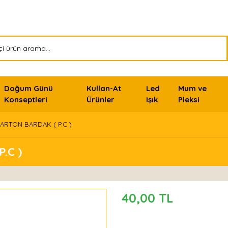
Doğum Günü
Kullan-At
Led
Mum ve
Konseptleri
Ürünler
Işık
Pleksi
KARTON BARDAK ( P.C )
.C )
40,00 TL