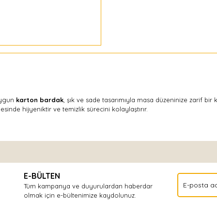
 uygun
karton bardak
, şık ve sade tasarımıyla masa düzeninize zarif bir k
sinde hijyeniktir ve temizlik sürecini kolaylaştırır.
Bu ürüne ilk yorumu siz yapın!
E-BÜLTEN
Yorum Yaz
Tüm kampanya ve duyurulardan haberdar
olmak için e-bültenimize kaydolunuz.