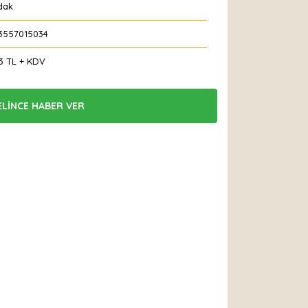
dak
3557015034
3 TL + KDV
ELİNCE HABER VER
 Et
Yorum Yaz