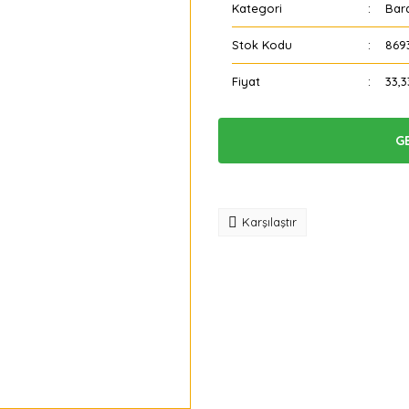
Kategori
Bar
Stok Kodu
869
Fiyat
33,3
G
Tavsiye
Karşılaştır