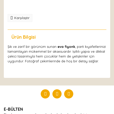
Karşılaştır
Ürün Bilgisi
Yorumlar
Şık ve zarif bir görünüm sunan
eva fiyonk
, parti kıyafetlerinizi
tamamlayan mükemmel bir aksesuardır. Işıltılı yapısı ve dikkat
çekici tasarımıyla hem çocuklar hem de yetişkinler için
uygundur. Fotoğraf çekimlerinde de hoş bir detay sağlar.
Bu ürüne ilk yorumu siz yapın!
Yorum Yaz
E-BÜLTEN