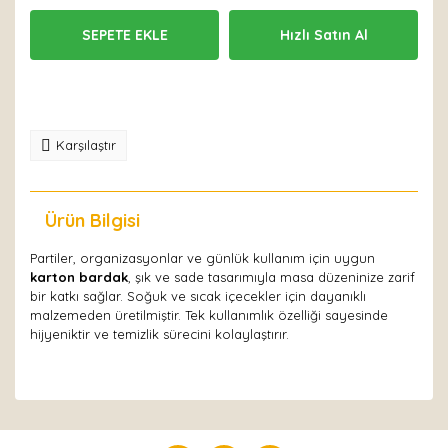
SEPETE EKLE
Hızlı Satın Al
Karşılaştır
Ürün Bilgisi
Yorumlar
Partiler, organizasyonlar ve günlük kullanım için uygun
karton bardak
, şık ve sade tasarımıyla masa düzeninize zarif
bir katkı sağlar. Soğuk ve sıcak içecekler için dayanıklı
malzemeden üretilmiştir. Tek kullanımlık özelliği sayesinde
hijyeniktir ve temizlik sürecini kolaylaştırır.
Bu ürüne ilk yorumu siz yapın!