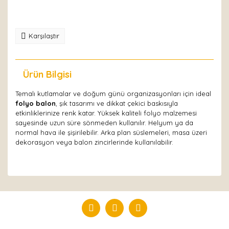
Karşılaştır
Ürün Bilgisi
Yorumlar
Temalı kutlamalar ve doğum günü organizasyonları için ideal
folyo balon
, şık tasarımı ve dikkat çekici baskısıyla
etkinliklerinize renk katar. Yüksek kaliteli folyo malzemesi
sayesinde uzun süre sönmeden kullanılır. Helyum ya da
normal hava ile şişirilebilir. Arka plan süslemeleri, masa üzeri
dekorasyon veya balon zincirlerinde kullanılabilir.
Bu ürüne ilk yorumu siz yapın!
Yorum Yaz