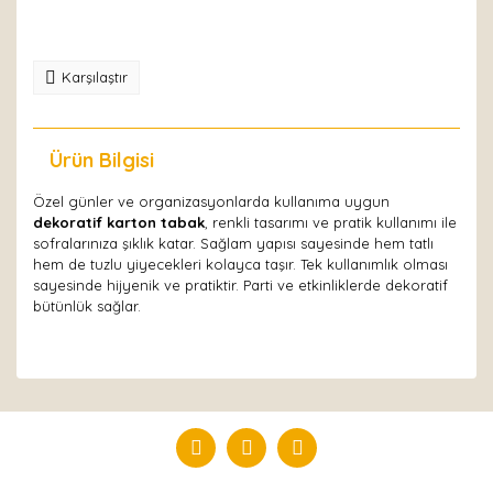
Karşılaştır
Ürün Bilgisi
Yorumlar
Özel günler ve organizasyonlarda kullanıma uygun
dekoratif karton tabak
, renkli tasarımı ve pratik kullanımı ile
sofralarınıza şıklık katar. Sağlam yapısı sayesinde hem tatlı
hem de tuzlu yiyecekleri kolayca taşır. Tek kullanımlık olması
sayesinde hijyenik ve pratiktir. Parti ve etkinliklerde dekoratif
bütünlük sağlar.
Bu ürüne ilk yorumu siz yapın!
Yorum Yaz