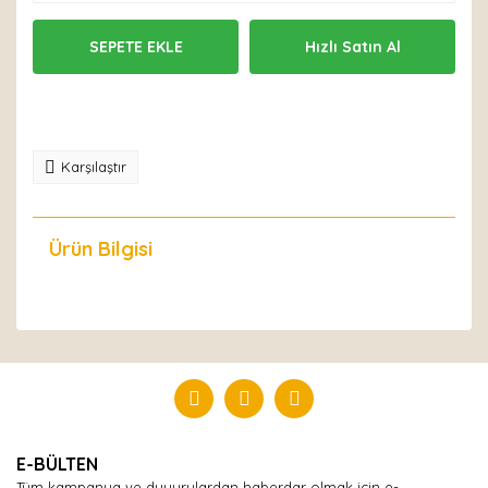
SEPETE EKLE
Hızlı Satın Al
Karşılaştır
Ürün Bilgisi
Yorumlar
Bu ürüne ilk yorumu siz yapın!
Yorum Yaz
E-BÜLTEN
Tüm kampanya ve duyurulardan haberdar olmak için e-