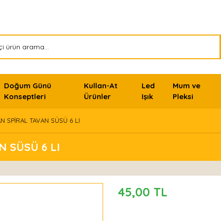
Doğum Günü
Kullan-At
Led
Mum ve
Konseptleri
Ürünler
Işık
Pleksi
 SPİRAL TAVAN SÜSÜ 6 LI
 SÜSÜ 6 LI
45,00 TL