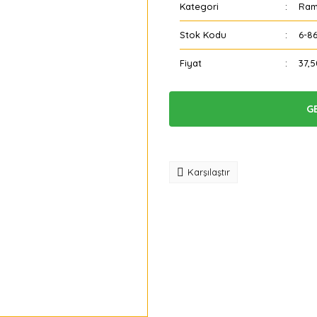
Kategori
Ram
Stok Kodu
6-86
Fiyat
37,
G
Tavsiye
Karşılaştır