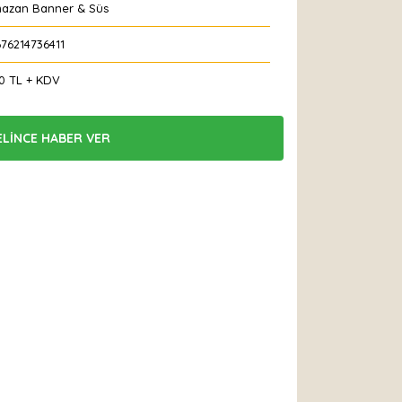
azan Banner & Süs
76214736411
50 TL + KDV
ELİNCE HABER VER
 Et
Yorum Yaz