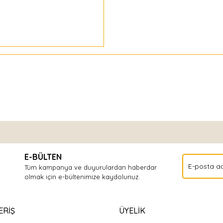
Bu ürüne ilk yorumu siz yapın!
E-BÜLTEN
Yorum Yaz
Tüm kampanya ve duyurulardan haberdar
olmak için e-bültenimize kaydolunuz.
ERİŞ
ÜYELİK