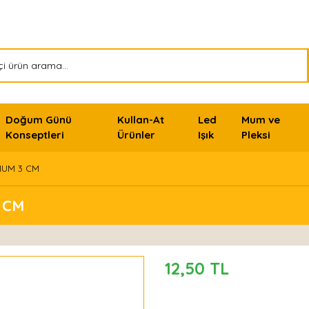
Doğum Günü
Kullan-At
Led
Mum ve
Konseptleri
Ürünler
Işık
Pleksi
 MUM 3 CM
 CM
12,50 TL