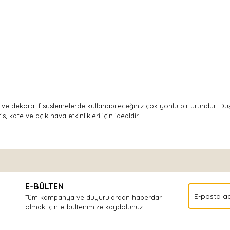
ti ve dekoratif süslemelerde kullanabileceğiniz çok yönlü bir üründür. Dü
is, kafe ve açık hava etkinlikleri için idealdir.
Bu ürüne ilk yorumu siz yapın!
E-BÜLTEN
Yorum Yaz
Tüm kampanya ve duyurulardan haberdar
olmak için e-bültenimize kaydolunuz.