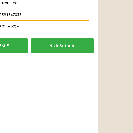
azan Led
0394567035
2 TL + KDV
EKLE
Hızlı Satın Al
 Et
Yorum Yaz