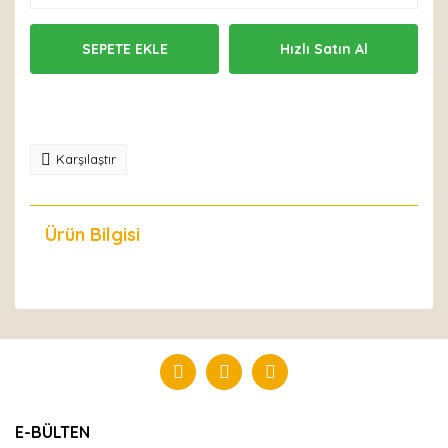
SEPETE EKLE
Hızlı Satın Al
Karşılaştır
Ürün Bilgisi
Yorumlar
Bu ürüne ilk yorumu siz yapın!
Yorum Yaz
E-BÜLTEN