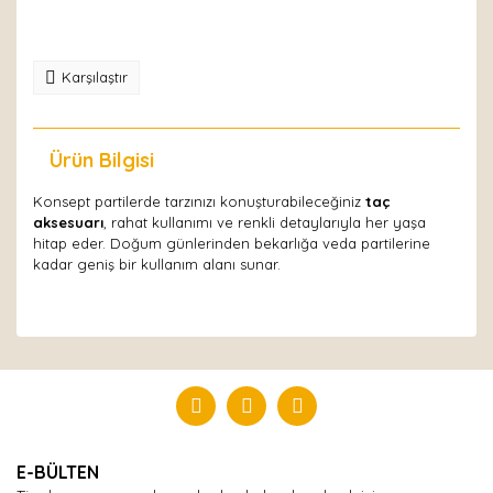
Karşılaştır
Ürün Bilgisi
Yorumlar
Konsept partilerde tarzınızı konuşturabileceğiniz
taç
aksesuarı
, rahat kullanımı ve renkli detaylarıyla her yaşa
hitap eder. Doğum günlerinden bekarlığa veda partilerine
kadar geniş bir kullanım alanı sunar.
Bu ürüne ilk yorumu siz yapın!
Yorum Yaz
E-BÜLTEN