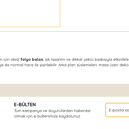
 için ideal
folyo balon
, şık tasarımı ve dikkat çekici baskısıyla etkinlik
da normal hava ile şişirilebilir. Arka plan süslemeleri, masa üzeri dekor
Bu ürüne ilk yorumu siz yapın!
E-BÜLTEN
Yorum Yaz
Tüm kampanya ve duyurulardan haberdar
olmak için e-bültenimize kaydolunuz.