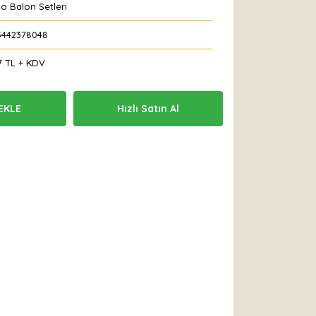
o Balon Setleri
5442378048
7 TL + KDV
EKLE
Hızlı Satın Al
 Et
Yorum Yaz