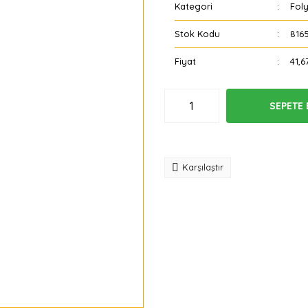
Kategori
Foly
Stok Kodu
816
Fiyat
41,6
SEPETE 
Tavsiye
Karşılaştır