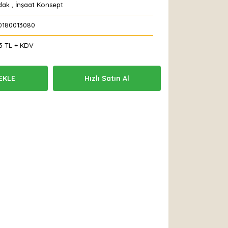
dak
,
İnşaat Konsept
0180013080
3 TL + KDV
EKLE
Hızlı Satın Al
 Et
Yorum Yaz