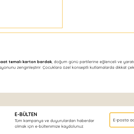
şaat temalı karton bardak
, doğum günü partilerine eğlenceli ve yaratıcı
asyonunu zenginleştirir. Çocuklara özel konseptli kutlamalarda dikkat ç
Bu ürüne ilk yorumu siz yapın!
E-BÜLTEN
Yorum Yaz
Tüm kampanya ve duyurulardan haberdar
olmak için e-bültenimize kaydolunuz.