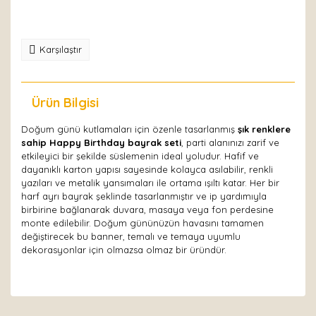
Karşılaştır
Ürün Bilgisi
Yorumlar
Doğum günü kutlamaları için özenle tasarlanmış
şık renklere
sahip Happy Birthday bayrak seti
, parti alanınızı zarif ve
etkileyici bir şekilde süslemenin ideal yoludur. Hafif ve
dayanıklı karton yapısı sayesinde kolayca asılabilir, renkli
yazıları ve metalik yansımaları ile ortama ışıltı katar. Her bir
harf ayrı bayrak şeklinde tasarlanmıştır ve ip yardımıyla
birbirine bağlanarak duvara, masaya veya fon perdesine
monte edilebilir. Doğum gününüzün havasını tamamen
değiştirecek bu banner, temalı ve temaya uyumlu
dekorasyonlar için olmazsa olmaz bir üründür.
Bu ürüne ilk yorumu siz yapın!