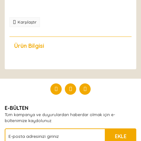
Karşılaştır
Ürün Bilgisi
Yorumlar
Bu ürüne ilk yorumu siz yapın!
Yorum Yaz
E-BÜLTEN
Tüm kampanya ve duyurulardan haberdar olmak için e-
bültenimize kaydolunuz.
EKLE