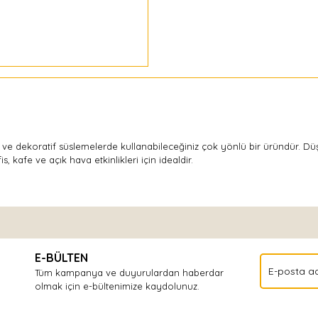
ti ve dekoratif süslemelerde kullanabileceğiniz çok yönlü bir üründür. Dü
is, kafe ve açık hava etkinlikleri için idealdir.
Bu ürüne ilk yorumu siz yapın!
E-BÜLTEN
Yorum Yaz
Tüm kampanya ve duyurulardan haberdar
olmak için e-bültenimize kaydolunuz.