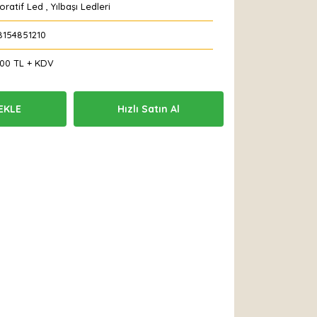
oratif Led
,
Yılbaşı Ledleri
8154851210
,00 TL + KDV
EKLE
Hızlı Satın Al
 Et
Yorum Yaz