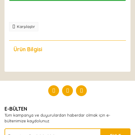
Karşılaştır
Ürün Bilgisi
Yorumlar
Bu ürüne ilk yorumu siz yapın!
Yorum Yaz
E-BÜLTEN
Tüm kampanya ve duyurulardan haberdar olmak için e-
bültenimize kaydolunuz.