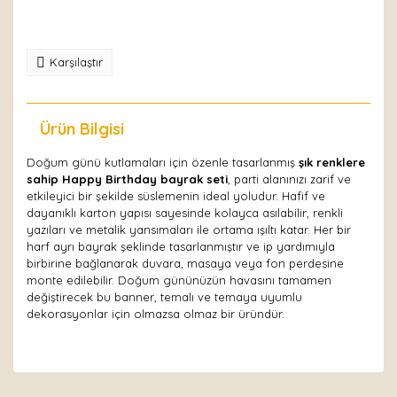
Karşılaştır
Ürün Bilgisi
Yorumlar
Doğum günü kutlamaları için özenle tasarlanmış
şık renklere
sahip Happy Birthday bayrak seti
, parti alanınızı zarif ve
etkileyici bir şekilde süslemenin ideal yoludur. Hafif ve
dayanıklı karton yapısı sayesinde kolayca asılabilir, renkli
yazıları ve metalik yansımaları ile ortama ışıltı katar. Her bir
harf ayrı bayrak şeklinde tasarlanmıştır ve ip yardımıyla
birbirine bağlanarak duvara, masaya veya fon perdesine
monte edilebilir. Doğum gününüzün havasını tamamen
değiştirecek bu banner, temalı ve temaya uyumlu
dekorasyonlar için olmazsa olmaz bir üründür.
Bu ürüne ilk yorumu siz yapın!