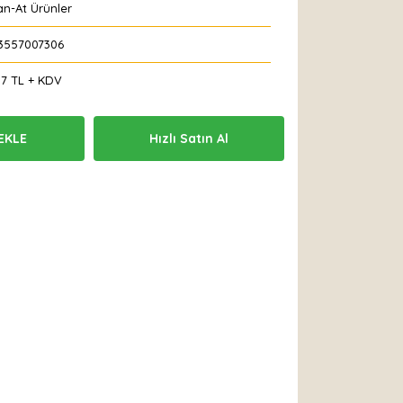
an-At Ürünler
3557007306
17 TL + KDV
EKLE
Hızlı Satın Al
 Et
Yorum Yaz