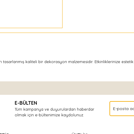
tasarlanmış kaliteli bir dekorasyon malzemesidir. Etkinliklerinize estetik
Bu ürüne ilk yorumu siz yapın!
E-BÜLTEN
Yorum Yaz
Tüm kampanya ve duyurulardan haberdar
olmak için e-bültenimize kaydolunuz.