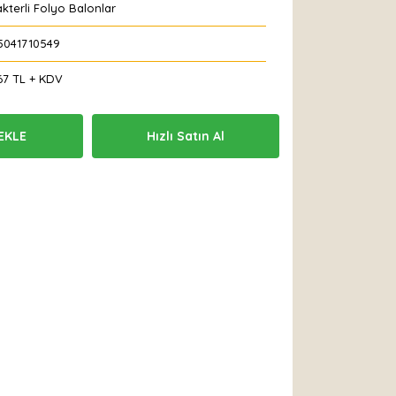
kterli Folyo Balonlar
5041710549
67 TL + KDV
EKLE
Hızlı Satın Al
 Et
Yorum Yaz