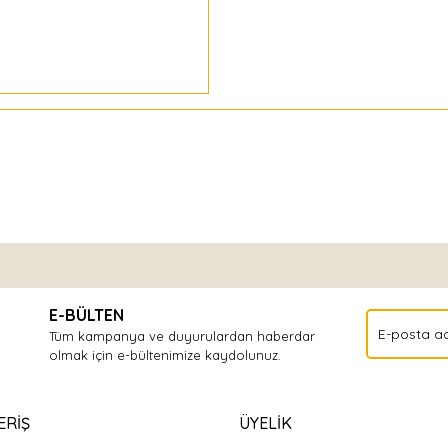
Bu ürüne ilk yorumu siz yapın!
E-BÜLTEN
Yorum Yaz
Tüm kampanya ve duyurulardan haberdar
olmak için e-bültenimize kaydolunuz.
ERİŞ
ÜYELİK