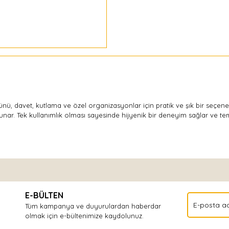
nü, davet, kutlama ve özel organizasyonlar için pratik ve şık bir seçen
r. Tek kullanımlık olması sayesinde hijyenik bir deneyim sağlar ve temiz
Bu ürüne ilk yorumu siz yapın!
E-BÜLTEN
Yorum Yaz
Tüm kampanya ve duyurulardan haberdar
olmak için e-bültenimize kaydolunuz.