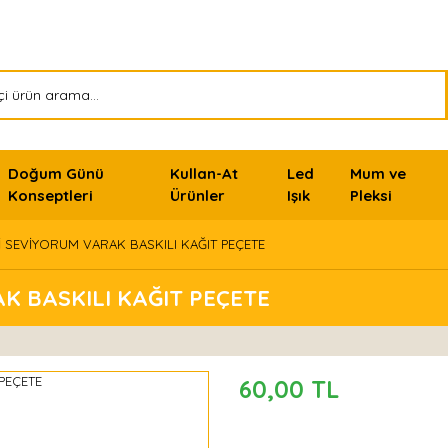
Doğum Günü
Kullan-At
Led
Mum ve
Konseptleri
Ürünler
Işık
Pleksi
Nİ SEVİYORUM VARAK BASKILI KAĞIT PEÇETE
AK BASKILI KAĞIT PEÇETE
60,00 TL