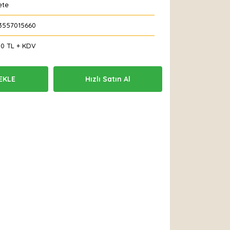
ete
3557015660
00 TL + KDV
EKLE
Hızlı Satın Al
 Et
Yorum Yaz