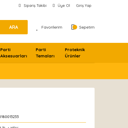
Sipariş Takibi
Üye Ol
Giriş Yap
ARA
Favorilerim
Sepetim
Parti
Parti
Proteknik
Aksesuarları
Temaları
Ürünler
0180013233