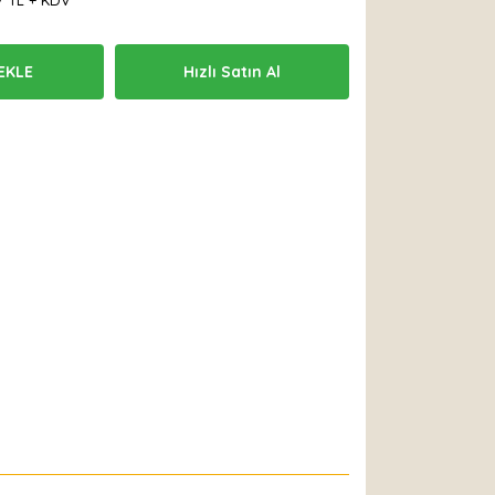
7 TL + KDV
EKLE
Hızlı Satın Al
 Et
Yorum Yaz