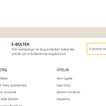
Bu ürüne ilk yorumu siz yapın!
E-BÜLTEN
Yorum Yaz
Tüm kampanya ve duyurulardan haberdar
olmak için e-bültenimize kaydolunuz.
ERİŞ
ÜYELİK
Takibi
Yeni Üyelik
i Satış Sözleşmesi
Üye Girişi
 ve Güvenlik
Şifremi Unuttum
 İade Şartları
Sepetiniz
Veriler Politikası