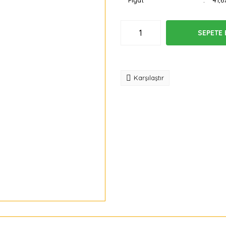
Fiyat
41,6
SEPETE 
Tavsiye
Karşılaştır